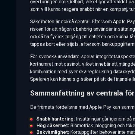
överföringen omedelbart, vilket gör att saldot p
som vill kunna reagera snabbt när en kampanj, tur
Säkerheten är också central. Eftersom Apple Pay
risken för att någon obehörig använder insättning
också ha fysisk tillgång till enheten och kunna lås
tappas bort eller stjäls, eftersom bankuppgifterna
För svenska användare spelar integritetsaspekte
kortnumret mot casinot, vilket innebär att mängd
kombination med svenska regler kring dataskydd
Spelaren kan känna sig säker på att de finansiell
Sammanfattning av centrala för
De främsta fördelarna med Apple Pay kan samman
Snabb hantering:
Insättningar går igenom på 
Hög säkerhet:
Biometrisk inloggning och toke
Bekvämlighet:
Kortuppgifter behöver inte matas