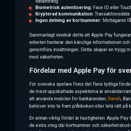
dataintrång.
Biometrisk autentisering:
Face ID eller Touch
Krypterad kommunikation:
Transaktionsdata 
Ingen delning av kortnummer:
Mottagaren får
Sammanlagt innebär detta att Apple Pay fungerar
enheten hanterar den känsliga informationen och
genomföra insättningen. Detta skapar en trygg mi
med säkerheten.
Fördelar med Apple Pay för sve
För svenska spelare finns det flera tydliga förde
de mest uppskattade aspekterna är användarvänl
att använda mobilen för bankärenden,
Swish
, Ban
behöver inte ta fram plånboken eller leta rätt på k
En annan viktig fördel är hastigheten. Apple Pay
de extra steg där kortnummer och säkerhetskod m