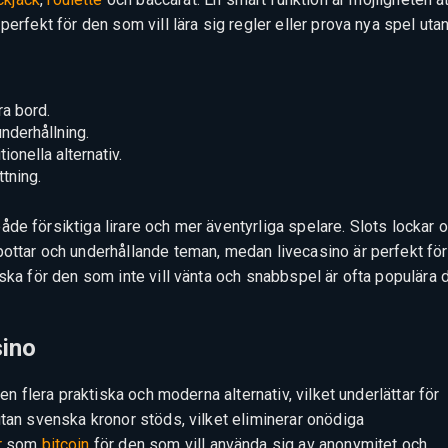
erfekt för den som vill lära sig regler eller prova nya spel utan
ra bord.
nderhållning.
onella alternativ.
tning.
e försiktiga lirare och mer äventyrliga spelare. Slots lockar o
ottar och underhållande teman, medan livecasino är perfekt för
ska för den som inte vill vänta och snabbspel är ofta populära 
sino
en flera praktiska och moderna alternativ, vilket underlättar för
utan svenska kronor stöds, vilket eliminerar onödiga
r
som
bitcoin
för den som vill använda sig av anonymitet och