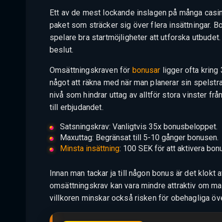
Ett av de mest lockande inslagen på många casin
paket som sträcker sig över flera insättningar. B
spelare bra startmöjligheter att utforska utbudet. 
beslut.
Omsättningskraven för
bonusar
ligger ofta kring
något att räkna med när man planerar sin spelstrat
nivå som hindrar uttag av alltför stora vinster frå
till erbjudandet.
Satsningskrav: Vanligtvis 35x bonusbeloppet.
Maxuttag: Begränsat till 5-10 gånger bonusen.
Minsta insättning
: 100 SEK för att aktivera bon
Innan man tackar ja till någon bonus är det klok
omsättningskrav kan vara mindre attraktiv om man 
villkoren minskar också risken för obehagliga öv