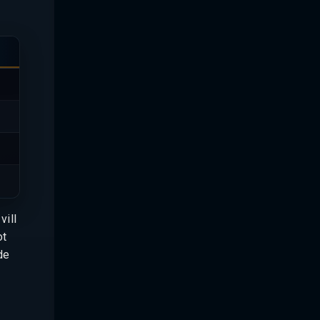
vill
ot
de