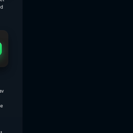
ud
av
de
t