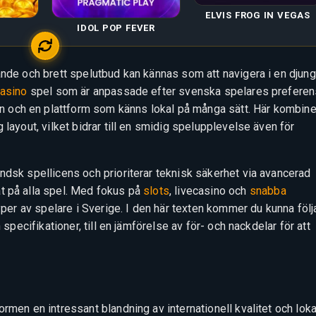
ELVIS FROG IN VEGAS
N
IDOL POP FEVER
ande och brett spelutbud kan kännas som att navigera i en djung
asino
spel som är anpassade efter svenska spelares preferen
 och en plattform som känns lokal på många sätt. Här kombin
 layout, vilket bidrar till en smidig spelupplevelse även för
ndsk spellicens och prioriterar teknisk säkerhet via avancerad
t på alla spel. Med fokus på
slots
, livecasino och
snabba
typer av spelare i Sverige. I den här texten kommer du kunna följ
 specifikationer, till en jämförelse av för- och nackdelar för att
rmen en intressant blandning av internationell kvalitet och loka