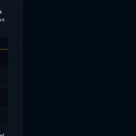
k
ivs
ket