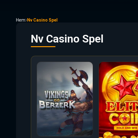
Hem
Nv Casino Spel
Nv Casino Spel