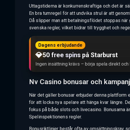
Uttagstiderna är konkurrenskraftiga och det är säl
En bra tumregel för att undvika strul är att genom
Då slipper man att betalningsflödet stoppas när 
svenska regler, vilket bidrar till trygghet och reg
Dagens erbjudande
💎
50 free spins på Starburst
Ingen insättning krävs – börja spela direkt och 
Nv Casino bonusar och kampanj
När det gäller bonusar erbjuder denna plattform 
för att locka nya spelare att hänga kvar längre. D
fokus på både slots och livecasino. Bonusarna är
Spelinspektionens regler.
Bonusriktlinjer består ofta av omsättningskrav s