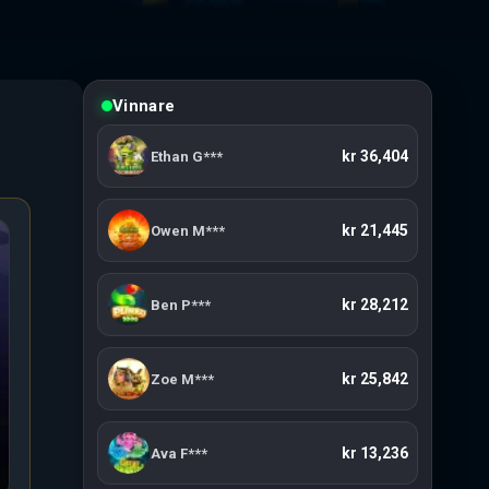
Vinnare
kr 24,074
Noa R***
kr 36,404
Ethan G***
kr 21,445
Owen M***
kr 28,212
Ben P***
kr 25,842
Zoe M***