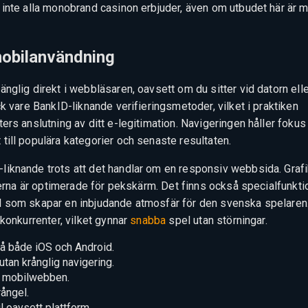
inte alla monobrand casinon erbjuder, även om utbudet här är 
mobilanvändning
nglig direkt i webbläsaren, oavsett om du sitter vid datorn elle
k vare BankID-liknande verifieringsmetoder, vilket i praktiken
rs anslutning av ditt e-legitimation. Navigeringen håller fokus
ill populära kategorier och senaste resultaten.
iknande trots att det handlar om en responsiv webbsida. Graf
yerna är optimerade för pekskärm. Det finns också specialfunkti
l som skapar en inbjudande atmosfär för den svenska spelaren
konkurrenter, vilket gynnar
snabba
spel utan störningar.
på både iOS och Android.
utan krånglig navigering.
ia mobilwebben.
rångel.
l oavsett plattform.