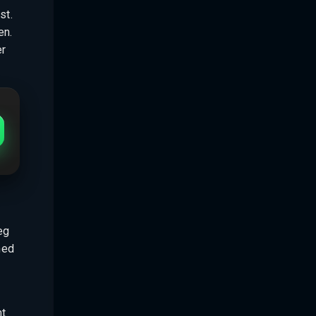
st.
en.
er
eg
med
mt