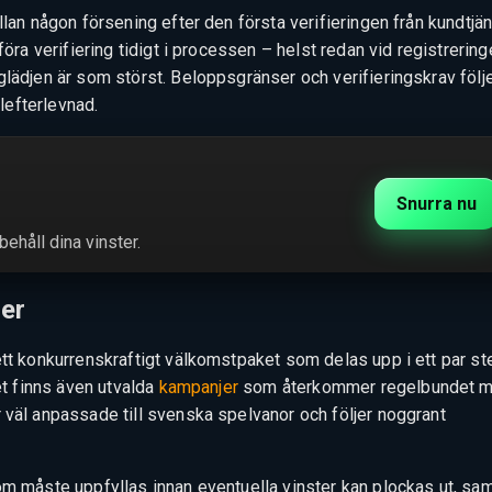
lan någon försening efter den första verifieringen från kundtjän
föra verifiering tidigt i processen – helst redan vid registrering
glädjen är som störst. Beloppsgränser och verifieringskrav följ
elefterlevnad.
Snurra nu
behåll dina vinster.
er
ett konkurrenskraftigt välkomstpaket som delas upp i ett par st
et finns även utvalda
kampanjer
som återkommer regelbundet 
 väl anpassade till svenska spelvanor och följer noggrant
om måste uppfyllas innan eventuella vinster kan plockas ut, sa