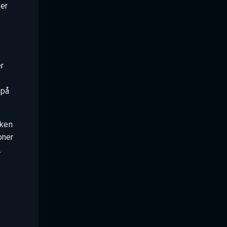
mer
r
 på
iken
oner
.