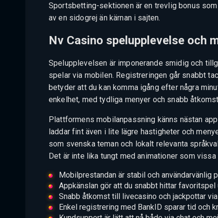
Sportsbetting-sektionen är en trevlig bonus som 
av en sidogrej än kärnan i sajten.
Nv Casino spelupplevelse och 
Spelupplevelsen är imponerande smidig och tillgä
spelar via mobilen. Registreringen går snabbt tac
betyder att du kan komma igång efter några minute
enkelhet, med tydliga menyer och snabb åtkomst t
Plattformens mobilanpassning känns nästan app-l
laddar fint även i lite lägre hastigheter och men
som svenska teman och lokalt relevanta språkva
Det är inte lika tungt med animationer som vissa 
Mobilprestandan är stabil och användarvänlig 
Appkänslan gör att du snabbt hittar favoritspel 
Snabb åtkomst till livecasino och jackpottar v
Enkel registrering med BankID sparar tid och k
Kundsupport är lätt att nå både via chat och mej