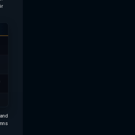
ör
a
land
inns