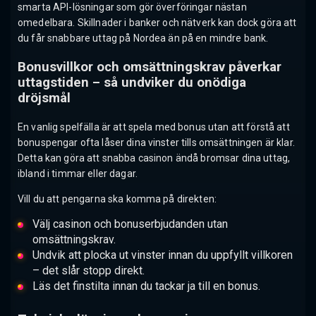
smarta API-lösningar som gör överföringar nästan
omedelbara. Skillnader i banker och nätverk kan dock göra att
du får snabbare uttag på Nordea än på en mindre bank.
Bonusvillkor och omsättningskrav påverkar
uttagstiden – så undviker du onödiga
dröjsmål
En vanlig spelfälla är att spela med bonus utan att förstå att
bonuspengar ofta låser dina vinster tills omsättningen är klar.
Detta kan göra att snabba casinon ändå bromsar dina uttag,
ibland i timmar eller dagar.
Vill du att pengarna ska komma på direkten:
Välj casinon och bonuserbjudanden utan
omsättningskrav.
Undvik att plocka ut vinster innan du uppfyllt villkoren
– det slår stopp direkt.
Läs det finstilta innan du tackar ja till en bonus.