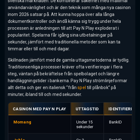
svenska marknaden. De kombinerar säkerhet med maximal
användarvänlighet och är den teknik som många nya casinon
inom 2026 satsar på. Att kunna hoppa över alla långa
dokumentkontroller och ändå känna sig trygg under hela
processen är anledningen till att Pay N Play exploderat i
popularitet. Spelarna får igång sina utbetalningar på
sekunder, jämfört med traditionella metoder som kan ta
timmar eller till och med dagar.
Skillnaden jämfört med de gamla uttagsmetoderna är tydlig.
Traditionsenliga processer kräver ofta verifieringar i flera
steg, väntan på bekräftelse från spelbolaget och längre
handläggningstider i bankerna. Pay N Play strömlinjeformar
allt detta och ger en italiensk “från
spel
till plånbok” på
minuter, ibland till och med sekunder.
CASINON MED PAY N PLAY
UTTAGSTID
IDENTIFIERING
Momang
Under 15
BankID
sekunder