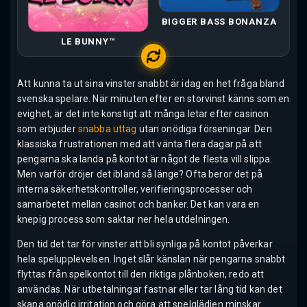
BIGGER BASS BONANZA
LE BUNNY™
Att kunna ta ut sina vinster snabbt är idag en het fråga bland
svenska spelare. När minuten efter en storvinst känns som en
evighet, är det inte konstigt att många letar efter casinon
som erbjuder
snabba
uttag
utan onödiga förseningar. Den
klassiska frustrationen med att vänta flera dagar på att
pengarna ska landa på kontot är något de flesta vill slippa.
Men varför dröjer det ibland så länge? Ofta beror det på
interna säkerhetskontroller, verifieringsprocesser och
samarbetet mellan casinot och banker. Det kan vara en
knepig process som saktar ner hela utdelningen.
Den tid det tar för vinster att bli synliga på kontot påverkar
hela spelupplevelsen. Inget slår känslan när pengarna snabbt
flyttas från spelkontot till den riktiga plånboken, redo att
användas. När utbetalningar fastnar eller tar lång tid kan det
skapa onödig irritation och göra att spelglädjen minskar.