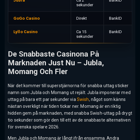
Jubla
Ca 2
BankID
sekunder
GoGo Casino
Direkt
BankID
Lyllo Casino
Ca 15
BankID
sekunder
De Snabbaste Casinona På
Marknaden Just Nu – Jubla,
Momang Och Fler
När det kommer till superstjärnorna för snabba uttag sticker
namn som Jubla och Momang ut rejält. Jubla imponerar med
uttag på bara ett par sekunder via
Swish
, något som känns
nästan overkligt när tiden tickar ner. Momang är en riktig
hidden gem på marknaden, med snabba Swish-uttag på drygt
tio sekunder som gör den till ett av de snabbaste alternativen
för svenska spelare 2026.
Men Jubla och Momang är långt ifrån ensamma. Andra