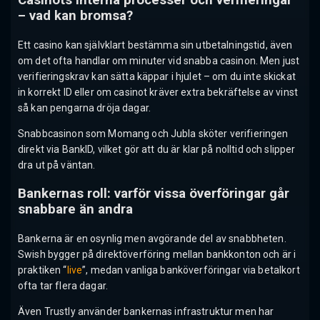
– vad kan bromsa?
Ett casino kan självklart bestämma sin utbetalningstid, även
om det ofta handlar om minuter vid snabba casinon. Men just
verifieringskrav kan sätta käppar i hjulet – om du inte skickat
in korrekt ID eller om casinot kräver extra bekräftelse av vinst
så kan pengarna dröja dagar.
Snabbcasinon som Momang och Jubla sköter verifieringen
direkt via BankID, vilket gör att du är klar på nolltid och slipper
dra ut på väntan.
Bankernas roll: varför vissa överföringar går
snabbare än andra
Bankerna är en osynlig men avgörande del av snabbheten.
Swish bygger på direktöverföring mellan bankkonton och är i
praktiken “
live
”, medan vanliga banköverföringar via betalkort
ofta tar flera dagar.
Även Trustly använder bankernas infrastruktur men har