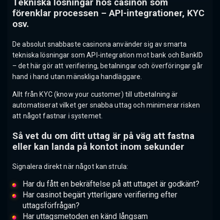
Tekniska lösningar hos casinon som
förenklar processen – API-integrationer, KYC
osv.
De absolut snabbaste casinona använder sig av smarta
tekniska lösningar som API-integration mot bank och BankID
– det här gör att verifiering, betalningar och överföringar går
hand i hand utan mänskliga handläggare.
Allt från KYC (know your customer) till utbetalning är
automatiserat vilket ger snabba uttag och minimerar risken
att något fastnar i systemet.
Så vet du om ditt uttag är på väg att fastna
eller kan landa på kontot inom sekunder
Signalera direkt när något kan strula:
Har du fått en bekräftelse på att uttaget är godkänt?
Har casinot begärt ytterligare verifiering efter
uttagsförfrågan?
Har uttagsmetoden en känd långsam