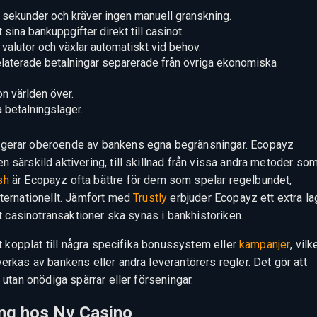
 sekunder och kräver ingen manuell granskning.
sina bankuppgifter direkt till casinot.
valutor och växlar automatiskt vid behov.
relaterade betalningar separerade från övriga ekonomiska
n världen över.
 betalningslager.
ngerar oberoende av bankens egna begränsningar. Ecopayz
 särskild aktivering, till skillnad från vissa andra metoder so
sh
är Ecopayz ofta bättre för dem som spelar regelbundet,
nternationellt. Jämfört med
Trustly
erbjuder Ecopayz ett extra la
tt casinotransaktioner ska synas i bankhistoriken.
kt kopplat till några specifika bonussystem eller
kampanjer
, vilk
erkas av bankens eller andra leverantörers regler. Det gör att
 utan onödiga spärrar eller förseningar.
ing hos Nv Casino