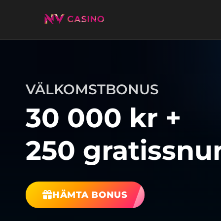
VÄLKOMSTBONUS
30 000 kr +
250 gratissnu
HÄMTA BONUS