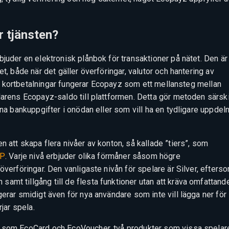
r tjänsten?
juder en elektronisk plånbok för transaktioner på nätet. Den är
t, både när det gäller överföringar, valutor och hantering av
ella kortbetalningar fungerar Ecopayz som ett mellansteg mellan
larens Ecopayz-saldo till plattformen. Detta gör metoden särski
ina bankuppgifter i onödan eller som vill ha en tydligare uppdel
 att skapa flera nivåer av konton, så kallade ”tiers”, som
IP
. Varje nivå erbjuder olika förmåner såsom högre
överföringar. Den vanligaste nivån för spelare är Silver, efters
 samt tillgång till de flesta funktioner utan att kräva omfattand
erar smidigt även för nya användare som inte vill lägga ner för
jar spela.
g som EcoCard och EcoVoucher, två produkter som vissa spelar