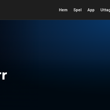
Hem
Spel
App
Utta
rr