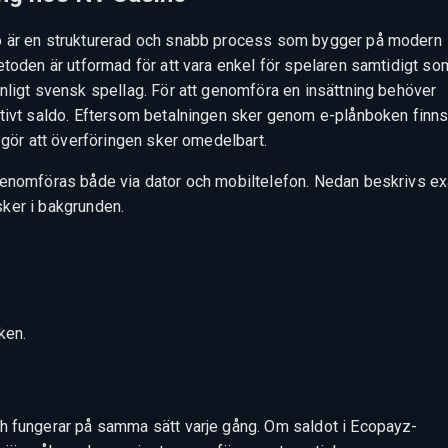
o är en strukturerad och snabb process som bygger på modern
etoden är utformad för att vara enkel för spelaren samtidigt so
nligt svensk spellag. För att genomföra en insättning behöver
itivt saldo. Eftersom betalningen sker genom e-plånboken finn
 gör att överföringen sker omedelbart.
genomföras både via dator och mobiltelefon. Nedan beskrivs ex
 sker i bakgrunden.
ken.
h fungerar på samma sätt varje gång. Om saldot i Ecopayz-