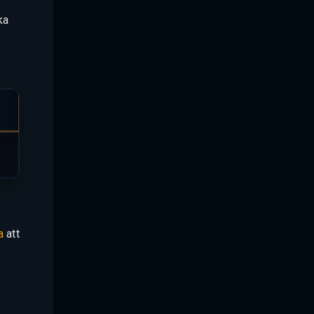
ka
G
a
att