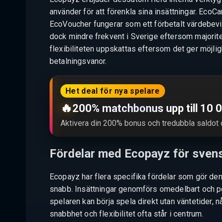
använder för att förenkla sina insättningar. EcoCar
EcoVoucher fungerar som ett förbetalt värdebevi
dock mindre frekvent i Sverige eftersom majorit
flexibiliteten uppskattas eftersom det ger möjli
betalningsvanor.
Het deal för nya spelare
🔥
200% matchbonus upp till 10 0
Aktivera din 200% bonus och tredubbla saldot d
Fördelar med Ecopayz för sven
Ecopayz har flera specifika fördelar som gör den
snabb. Insättningar genomförs omedelbart och pen
spelaren kan börja spela direkt utan väntetider,
snabbhet och flexibilitet ofta står i centrum.