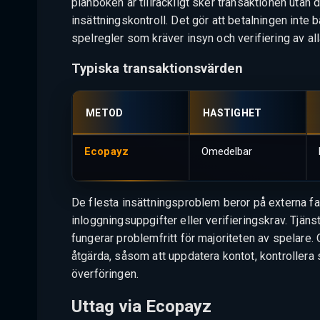
plånboken är tillräckligt sker transaktionen uta
insättningskontroll. Det gör att betalningen inte
spelregler som kräver insyn och verifiering av all
Typiska transaktionsvärden
METOD
HASTIGHET
Ecopayz
Omedelbar
De flesta insättningsproblem beror på externa fa
inloggningsuppgifter eller verifieringskrav. Tjän
fungerar problemfritt för majoriteten av spelare.
åtgärda, såsom att uppdatera kontot, kontrollera s
överföringen.
Uttag via Ecopayz