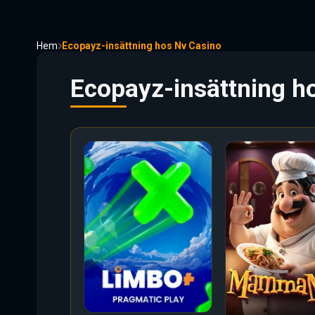
Hem
Ecopayz-insättning hos Nv Casino
Ecopayz-insättning h