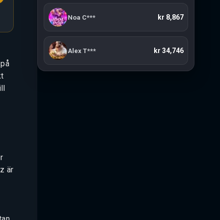
kr 45,342
Lily T***
kr 8,867
Noa C***
 på
t
ll
r
z är
tan