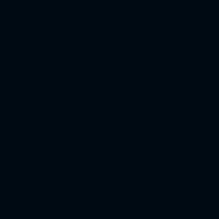
Support