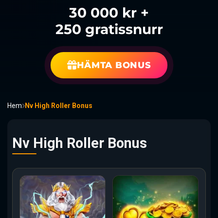
30 000 kr +
250 gratissnurr
HÄMTA BONUS
Hem
Nv High Roller Bonus
Nv High Roller Bonus