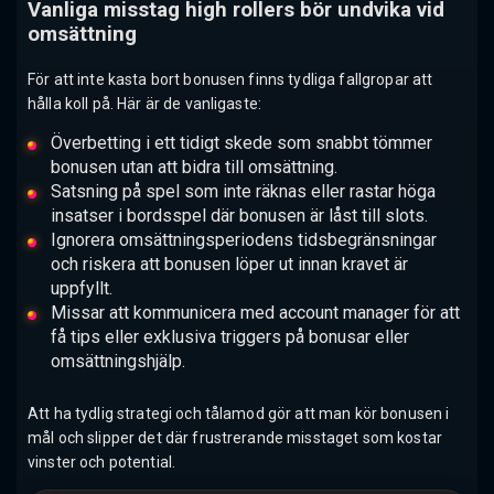
Vanliga misstag high rollers bör undvika vid
omsättning
För att inte kasta bort bonusen finns tydliga fallgropar att
hålla koll på. Här är de vanligaste:
Överbetting i ett tidigt skede som snabbt tömmer
bonusen utan att bidra till omsättning.
Satsning på spel som inte räknas eller rastar höga
insatser i bordsspel där bonusen är låst till slots.
Ignorera omsättningsperiodens tidsbegränsningar
och riskera att bonusen löper ut innan kravet är
uppfyllt.
Missar att kommunicera med account manager för att
få tips eller exklusiva triggers på bonusar eller
omsättningshjälp.
Att ha tydlig strategi och tålamod gör att man kör bonusen i
mål och slipper det där frustrerande misstaget som kostar
vinster och potential.