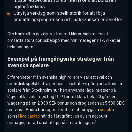
måste respekteras för att inte riskera att bonusen
ogiltigförklaras.
Utnyttja verktyg som spelhistorik för att följa
omsättningsprogressen och justera insatser därefter.
Om bankrullen är välstrukturerad klarar high rollers att
omsätta stora bonusbelopp med minimal egen risk, vilket är
hela poängen.
Exempel på framgångsrika strategier från
svenska spelare
Erfarenheter från svenska high rollers visar att sval och
metodisk spelstil ofta ger bäst resultat. En gång berättade en
spelare från Stockholm hur hen använde låga insatser på
lågvolatila slots med hög RTP för att klara hela 20 gånger
wagering på en 2 000 SEK bonus och drog sedan ut 5 500 SEK
ren vinst. Andra har rapporterat om att smyga in
snabba
spins i
live casino
när de fått grönt ljus av sin account
manager, för att snabbt uppnå omsättningsmål.