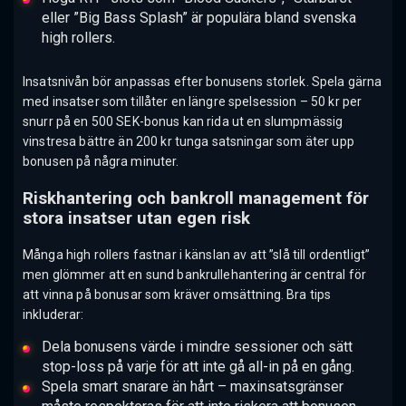
eller ”Big Bass Splash” är populära bland svenska
high rollers.
Insatsnivån bör anpassas efter bonusens storlek. Spela gärna
med insatser som tillåter en längre spelsession – 50 kr per
snurr på en 500 SEK-bonus kan rida ut en slumpmässig
vinstresa bättre än 200 kr tunga satsningar som äter upp
bonusen på några minuter.
Riskhantering och bankroll management för
stora insatser utan egen risk
Många high rollers fastnar i känslan av att ”slå till ordentligt”
men glömmer att en sund bankrullehantering är central för
att vinna på bonusar som kräver omsättning. Bra tips
inkluderar:
Dela bonusens värde i mindre sessioner och sätt
stop-loss på varje för att inte gå all-in på en gång.
Spela smart snarare än hårt – maxinsatsgränser