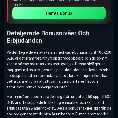
direkt.
Hämta Bonus
Detaljerade Bonusnivåer Och
Erbjudanden
På den lägre delen av skalan, med cash-bonusar runt 100-200
SEK, är det framförallt nyregistrerade spelare och de som vill
känna på casinot utan krav som gynnas. Denna nivå ger en
möjlighet att snurra igenom spelautomater eller testa mindre
bordsspel med en liten riskskyddad start. För high rollers kan
detta vara ett bra sätt att samla på sig erfarenhet och
samtidigt undvika onödiga förluster.
Mellannivåerna, som sträcker sig från ungefär 250 upp till 500
SEK, är ofta kopplade till lite högre insatser och kan ibland
erbjudas utan wagering-krav. Dessa bonusar skiljer sig från de
enklare genom att de ofta är unika för VIP-medlemmar eller