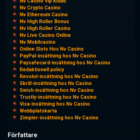
Nv Casino Vip Klubb
Nv Crypto Casino
Nv Ethereum Casino
Nv High Roller Bonus
Nv High Roller Casino
Nv Live Casino Online
Nv Mobilcasino
Online Slots Hos Nv Casino
PayPal-insättning hos Nv Casino
Paysafecard-insättning hos Nv Casino
Redaktionell policy
Revolut-insättning hos Nv Casino
Skrill-insättning hos Nv Casino
Swish-insättning hos Nv Casino
Trustly-insättning hos Nv Casino
Visa-insättning hos Nv Casino
Webbplatskarta
Zimpler-insättning hos Nv Casino
Författare