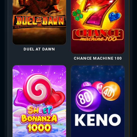
DUEL AT DAWN
CHANCE MACHINE 100